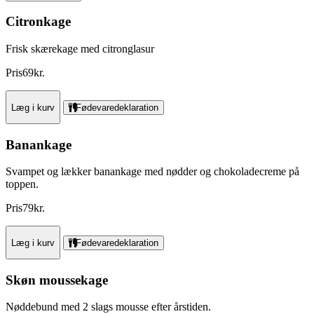
Citronkage
Frisk skærekage med citronglasur
Pris
69
kr.
Læg i kurv
Fødevaredeklaration
Banankage
Svampet og lækker banankage med nødder og chokoladecreme på
toppen.
Pris
79
kr.
Læg i kurv
Fødevaredeklaration
Skøn moussekage
Nøddebund med 2 slags mousse efter årstiden.