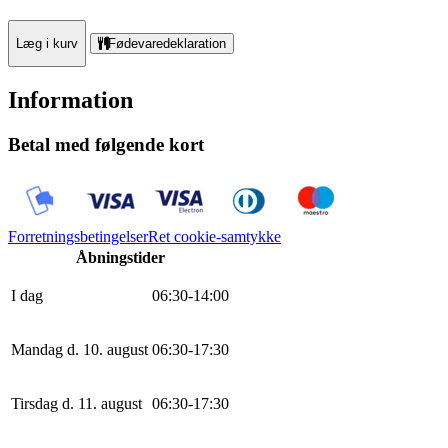
Læg i kurv
Fødevaredeklaration
Information
Betal med følgende kort
Forretningsbetingelser
Ret cookie-samtykke
Åbningstider
I dag
0
6
:
30
-
14
:
0
0
Mandag d. 10. august
0
6
:
30
-
17
:
30
Tirsdag d. 11. august
0
6
:
30
-
17
:
30