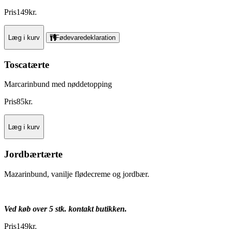
Pris
149
kr.
Læg i kurv
Fødevaredeklaration
Toscatærte
Marcarinbund med nøddetopping
Pris
85
kr.
Læg i kurv
Jordbærtærte
Mazarinbund, vanilje flødecreme og jordbær.
Ved køb over 5 stk. kontakt butikken.
Pris
149
kr.