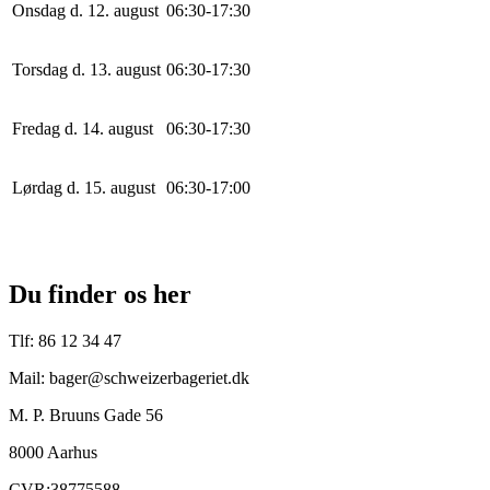
Onsdag d. 12. august
0
6
:
30
-
17
:
30
Torsdag d. 13. august
0
6
:
30
-
17
:
30
Fredag d. 14. august
0
6
:
30
-
17
:
30
Lørdag d. 15. august
0
6
:
30
-
17
:
0
0
Du finder os her
Tlf: 86 12 34 47
Mail: bager@schweizerbageriet.dk
M. P. Bruuns Gade 56
8000 Aarhus
CVR:38775588