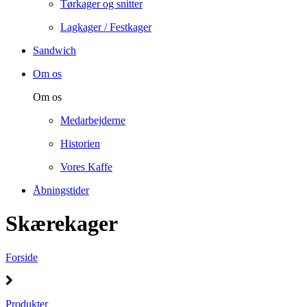
Tørkager og snitter
Lagkager / Festkager
Sandwich
Om os
Om os
Medarbejderne
Historien
Vores Kaffe
Åbningstider
Skærekager
Forside
Produkter