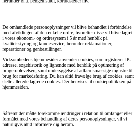
herunder bl.a. pengeinstitut, kortudsteder mv.
De omhandlede personoplysninger vil blive behandlet i forbindelse
med afviklingen af den enkelte ordre, hvorefter disse vil blive lagret
i vores økonomi- og ordresystem i 5 år med henblik på
kvalitetsstyring og kundeservice, herunder reklamationer,
reparationer og genbestillinger.
Virksomhedens hjemmesider anvender cookies, som registrerer IP-
adresse, søgehistorik og lignende med henblik på optimering af
brugeroplevelsen, samt undersøgelse af adfærdsmæssige mønstre til
brug for markedsføring. Du kan altid fravælge brug af cookies, samt
slette allerede lagrede cookies. Der henvises til cookiepolitikken på
hjemmesiden.
Såfremt der måtte forekomme ændringer i relation til omfanget eller
formålet med vores behandling af deres personoplysninger, vil vi
naturligvis altid informere dig herom.