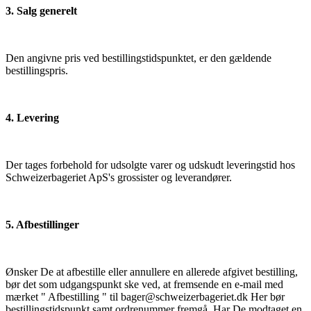
3. Salg generelt
Den angivne pris ved bestillingstidspunktet, er den gældende
bestillingspris.
4. Levering
Der tages forbehold for udsolgte varer og udskudt leveringstid hos
Schweizerbageriet ApS's grossister og leverandører.
5. Afbestillinger
Ønsker De at afbestille eller annullere en allerede afgivet bestilling,
bør det som udgangspunkt ske ved, at fremsende en e-mail med
mærket " Afbestilling " til bager@schweizerbageriet.dk Her bør
bestillingstidspunkt samt ordrenummer fremgå. Har De modtaget en