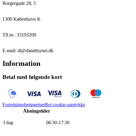
Borgergade 28, 5
1300 København K
Tlf.nr.: 33193200
E-mail: dt@datatilsynet.dk
Information
Betal med følgende kort
Forretningsbetingelser
Ret cookie-samtykke
Åbningstider
I dag
0
6
:
30
-
17
:
30