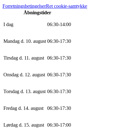
Forretningsbetingelser
Ret cookie-samtykke
Åbningstider
I dag
0
6
:
30
-
14
:
0
0
Mandag d. 10. august
0
6
:
30
-
17
:
30
Tirsdag d. 11. august
0
6
:
30
-
17
:
30
Onsdag d. 12. august
0
6
:
30
-
17
:
30
Torsdag d. 13. august
0
6
:
30
-
17
:
30
Fredag d. 14. august
0
6
:
30
-
17
:
30
Lørdag d. 15. august
0
6
:
30
-
17
:
0
0