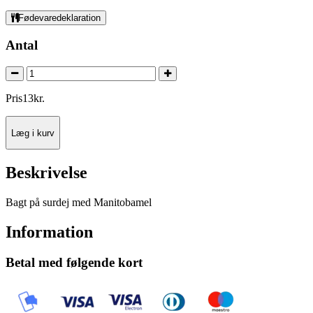
Fødevaredeklaration
Antal
Pris
13
kr.
Læg i kurv
Beskrivelse
Bagt på surdej med Manitobamel
Information
Betal med følgende kort