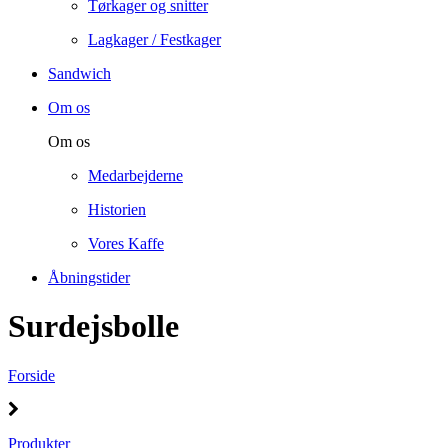
Tørkager og snitter
Lagkager / Festkager
Sandwich
Om os
Om os
Medarbejderne
Historien
Vores Kaffe
Åbningstider
Surdejsbolle
Forside
Produkter