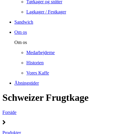
Tørkager og snitter
Lagkager / Festkager
Sandwich
Om os
Om os
Medarbejderne
Historien
Vores Kaffe
Åbningstider
Schweizer Frugtkage
Forside
Produkter