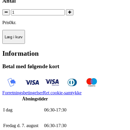
Antal
Pris
0
kr.
Læg i kurv
Information
Betal med følgende kort
Forretningsbetingelser
Ret cookie-samtykke
Åbningstider
I dag
0
6
:
30
-
17
:
30
Fredag d. 7. august
0
6
:
30
-
17
:
30