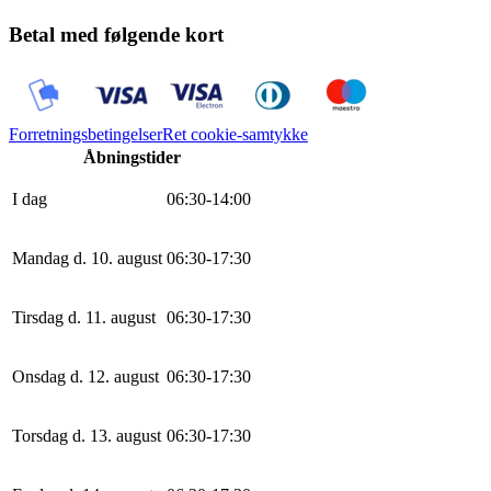
Betal med følgende kort
Forretningsbetingelser
Ret cookie-samtykke
Åbningstider
I dag
0
6
:
30
-
14
:
0
0
Mandag d. 10. august
0
6
:
30
-
17
:
30
Tirsdag d. 11. august
0
6
:
30
-
17
:
30
Onsdag d. 12. august
0
6
:
30
-
17
:
30
Torsdag d. 13. august
0
6
:
30
-
17
:
30