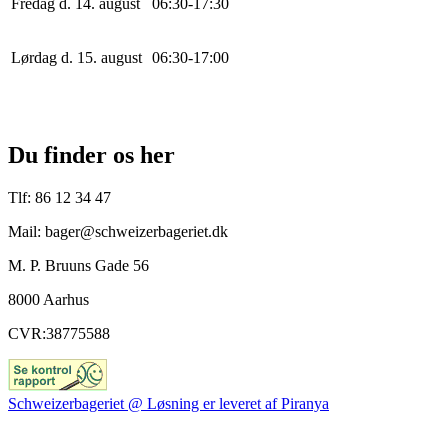
Fredag d. 14. august
0
6
:
30
-
17
:
30
Lørdag d. 15. august
0
6
:
30
-
17
:
0
0
Du finder os her
Tlf: 86 12 34 47
Mail: bager@schweizerbageriet.dk
M. P. Bruuns Gade 56
8000 Aarhus
CVR:38775588
Schweizerbageriet @ Løsning er leveret af Piranya