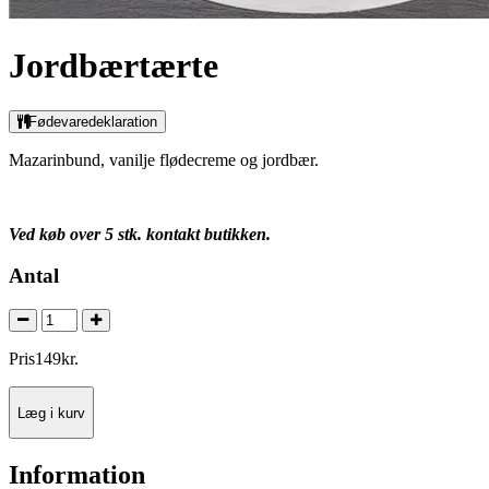
Jordbærtærte
Fødevaredeklaration
Mazarinbund, vanilje flødecreme og jordbær.
Ved køb over 5 stk. kontakt butikken.
Antal
Pris
149
kr.
Læg i kurv
Information