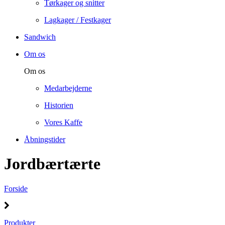
Tørkager og snitter
Lagkager / Festkager
Sandwich
Om os
Om os
Medarbejderne
Historien
Vores Kaffe
Åbningstider
Jordbærtærte
Forside
Produkter